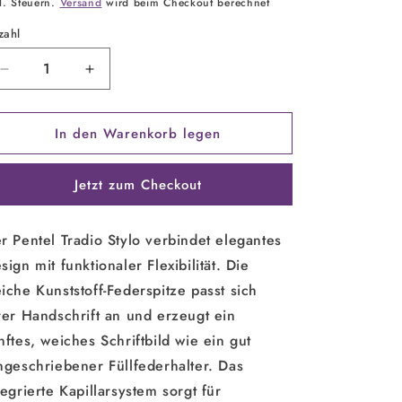
eis
l. Steuern.
Versand
wird beim Checkout berechnet
zahl
zahl
Verringere
Erhöhe
die
die
Menge
Menge
In den Warenkorb legen
für
für
Pentel
Pentel
Federhalter
Federhalter
Jetzt zum Checkout
Tradio
Tradio
Stylo
Stylo
r Pentel Tradio Stylo verbindet elegantes
sign mit funktionaler Flexibilität. Die
iche Kunststoff-Federspitze passt sich
rer Handschrift an und erzeugt ein
nftes, weiches Schriftbild wie ein gut
ngeschriebener Füllfederhalter. Das
tegrierte Kapillarsystem sorgt für