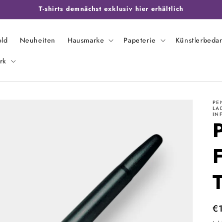
T-shirts demnächst exklusiv hier erhältlich
old
Neuheiten
Hausmarke
Papeterie
Künstlerbedar
rk
PE
LA
IN
N
€