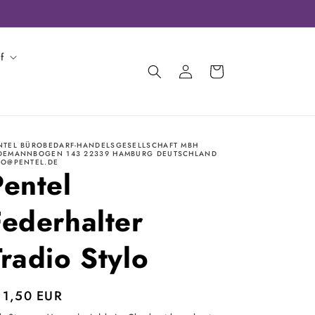
f
Einloggen
Warenkorb
NTEL BÜROBEDARF-HANDELSGESELLSCHAFT MBH
DEMANNBOGEN 143 22339 HAMBURG DEUTSCHLAND
FO@PENTEL.DE
Pentel
Federhalter
Tradio Stylo
ormaler
11,50 EUR